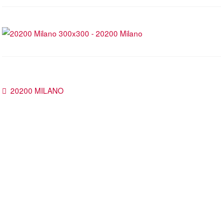
Beitragsnavigation
Vorheriger
20200 MILANO
Beitrag: