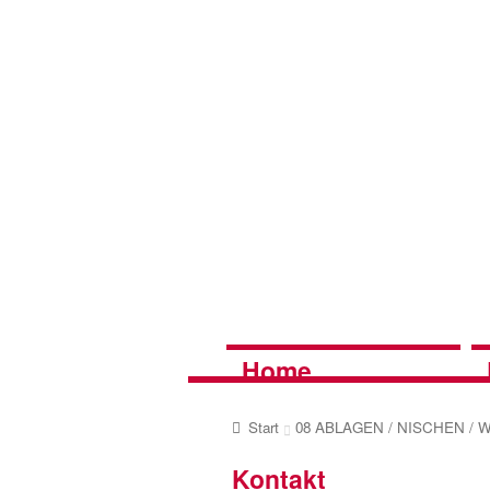
Zur
Zum
Navigation
Inhalt
springen
springen
Home
Start
08 ABLAGEN / NISCHEN /
Kontakt